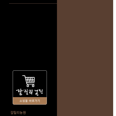
갈릴리농원