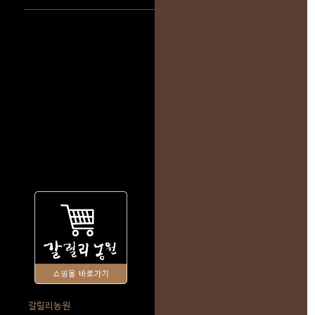
갈릴리농원